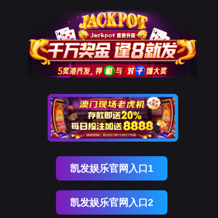
凯发娱乐官网入口1
凯发娱乐官网入口2