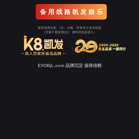
备 用 线 路 凯 发 娱 乐
推荐使用谷歌、UC、火狐、夸客等主流浏览器
（尽量不要使用QQ、搜狗浏览器进入）
EVOBjL.com 品牌沉淀 值得信赖