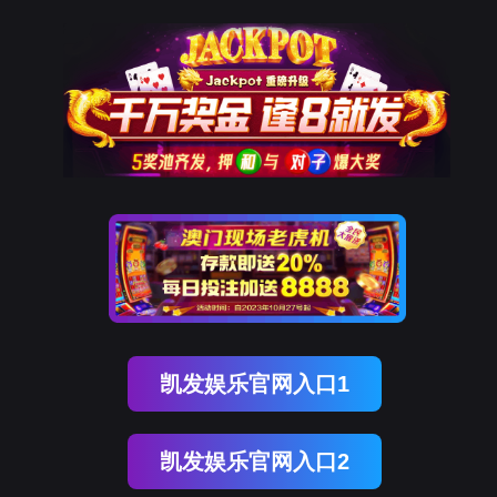
凯发娱乐官网入口1
凯发娱乐官网入口2